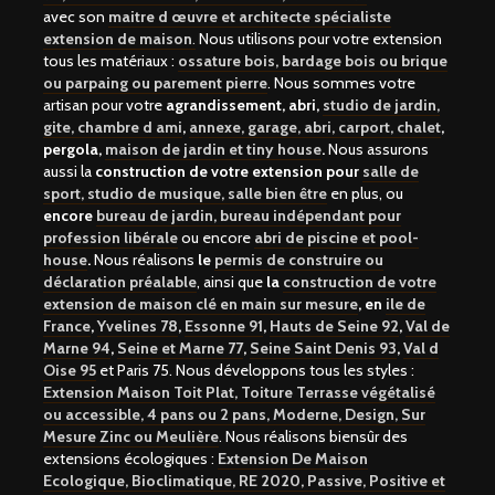
avec son
maitre d œuvre et architecte spécialiste
extension de maison
.
Nous utilisons pour votre extension
tous les matériaux :
ossature bois, bardage bois ou brique
ou parpaing ou parement pierre
. Nous sommes votre
artisan pour votre
agrandissement, abri,
studio de jardin,
gite, chambre d ami
,
annexe, garage, abri, carport, chalet
,
pergola,
maison de jardin et tiny house
.
Nous assurons
aussi la
construction de votre extension pour
salle de
sport, studio de musique, salle bien être
en plus, ou
encore
bureau de jardin, bureau indépendant pour
profession libérale
ou encore
abri de piscine et pool-
house
.
Nous réalisons
le
permis de construire ou
déclaration préalable
, ainsi que
la
construction de votre
extension de maison clé en main sur mesure
, en
ile de
France
,
Yvelines 78
,
Essonne 91
,
Hauts de Seine 92
,
Val de
Marne 94
,
Seine et Marne 77
,
Seine Saint Denis 93
,
Val d
Oise 95
et Paris 75. Nous développons tous les styles :
Extension Maison Toit Plat, Toiture Terrasse végétalisé
ou accessible, 4 pans ou 2 pans, Moderne, Design, Sur
Mesure Zinc ou Meulière
. Nous réalisons biensûr des
extensions écologiques :
Extension De Maison
Ecologique, Bioclimatique, RE 2020, Passive, Positive et