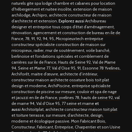
naturels gite spa lodge chambre et cabanes pour location
d’hébergement et nuitee insolite,
extension de maison
archilodge
,
Archipro, architecte constructeur de maison
d’architecte et extension
. Explorez aussi
Archibureau
designer et entreprise tous corps d’état d’aménagement,
rénovation, agencement et construction de bureau en ile de
France, 78, 91, 92, 94, 95
,
Micropieuxtech entreprise
constructeur spécialiste construction de maison sur
micropieux, radier, mur de soutènement, voile banché,
berlinoise et fondations spéciales et comblement de
carrières sur ile de France, Hauts de Seine 92, Val de Marne
94, Seine et Marne 77, Val d’Oise 95, 91, Essonne 78 Yvelines
,
Archiforêt, maitre d’œuvre, architecte d’intérieur,
constructeur maison architecte ossature bois toit plat
design et moderne
,
ArchiPiscine, entreprise spécialiste
construction de piscine sur mesure, couloir et spa de nage
et jacuzzi en ile de France, yvelines 78, hauts de seine 92, val
de marne 94, Val d’Oise 95, 77 seine et marne
et
aussi
Architoitplat, architecte constructeur maison toit plat
et toiture terrasse, sur mesure, d’architecte, design,
moderne et écologique passive
.
Mon Fabricant Bois,
Constructeur, Fabricant, Entreprise, Charpentier et son Usine