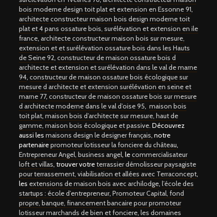
bois moderne design toit plat et extension en Essonne 91
,
architecte constructeur maison bois design moderne toit
plat et 4 pans ossature bois, surélévation et extension en ile
france
,
architecte constructeur maison bois sur mesure,
extension et et surélévation ossature bois dans les Hauts
de Seine 92
,
constructeur de maison ossature bois d
architecte et extension et surélévation dans le val de marne
94
,
constructeur de maison ossature bois écologique sur
mesure d architecte et extension surélévation en seine et
marne 77
,
constructeur de maison ossature bois sur mesure
d architecte moderne dans le val d’oise 95
,
maison bois
toit plat
,
maison bois d’architecte sur mesure, haut de
gamme
,
maison bois écologique et passive
. Découvrez
aussi les
maisons design le designer français
, notre
partenaire
promoteur lotisseur la fonciere du château
,
Entrepreneur Angel, business angel
, le
commercialisateur
loft et villas
, trouver votre
terrassier démolisseur paysagiste
pour terrassement, viabilisation et allées avec Terraconcept
,
les
extensions de maison bois avec archilodge
,
l’école des
startups : école d’entrepreneur
,
Promoteur Capital, fond
propre, banque, financement bancaire pour promoteur
lotisseur marchands de bien et fonciere
,
les domaines