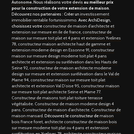
Autonome
.
Nous réalisons votre
devis
au meilleur prix
pour la construction de votre extension de maison
.
Découvrez nos partenaires : Créer un
investissement
immobilier rentable fortunissimmo.
Avec ArchiDesign,
choisissez votre
constructeur de maison d’architecte et
extension sur mesure en ile de france
,
constructeur de
maison sur mesure toit plat et 4 pans et extension Yvelines
78
,
constructeur maison architecte haut de gamme et
extension moderne design en Essonne 91
,
constructeur
maison sur mesure design moderne toit plat 4 pans
architecte et extension ou surélévation dans les Hauts de
Seine 92
,
constructeur de maison architecte moderne
design sur mesure et extension surélévation dans le Val de
Marne 94
,
constructeur maison sur mesure toit plat
architecte et extension Val D’oise 95
,
constructeur maison
sur mesure toit plat architecte Seine et Marne 77
.
Constructeur de maisons toit plat toiture terrasse
végétalisée
.
Constructeur de maison moderne design 4
pans
.
Constructeur de maison d’architecte
.
Constructeur de
maison mansard
. Découvrez le constructeur de
maison
bois France foret
,
architecte constructeur de maison bois
sur mesure moderne toit plat ou 4 pans et extension
surélévation en Yvelines 78
,
architecte constructeur maison