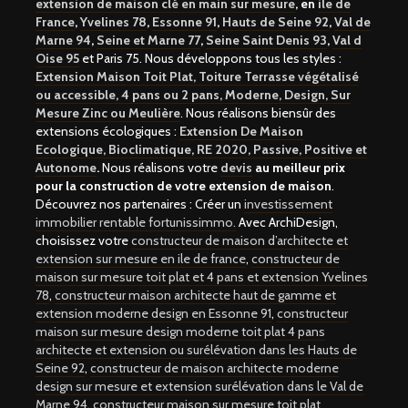
extension de maison clé en main sur mesure
, en
ile de
France
,
Yvelines 78
,
Essonne 91
,
Hauts de Seine 92
,
Val de
Marne 94
,
Seine et Marne 77
,
Seine Saint Denis 93
,
Val d
Oise 95
et Paris 75. Nous développons tous les styles :
Extension Maison Toit Plat, Toiture Terrasse végétalisé
ou accessible, 4 pans ou 2 pans, Moderne, Design, Sur
Mesure Zinc ou Meulière
. Nous réalisons biensûr des
extensions écologiques :
Extension De Maison
Ecologique, Bioclimatique, RE 2020, Passive, Positive et
Autonome
.
Nous réalisons votre
devis
au meilleur prix
pour la construction de votre extension de maison
.
Découvrez nos partenaires : Créer un
investissement
immobilier rentable fortunissimmo.
Avec ArchiDesign,
choisissez votre
constructeur de maison d’architecte et
extension sur mesure en ile de france
,
constructeur de
maison sur mesure toit plat et 4 pans et extension Yvelines
78
,
constructeur maison architecte haut de gamme et
extension moderne design en Essonne 91
,
constructeur
maison sur mesure design moderne toit plat 4 pans
architecte et extension ou surélévation dans les Hauts de
Seine 92
,
constructeur de maison architecte moderne
design sur mesure et extension surélévation dans le Val de
Marne 94
,
constructeur maison sur mesure toit plat