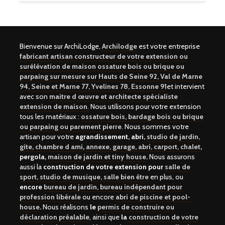
Bienvenue sur ArchiLodge,
Archilodge
est votre entreprise
fabricant artisan constructeur de votre extension ou
surélévation de maison ossature bois ou brique ou
parpaing sur mesure sur Hauts de Seine 92, Val de Marne
94, Seine et Marne 77, Yvelines 78, Essonne 91
et intervient
avec son
maitre d œuvre et architecte spécialiste
extension de maison
.
Nous utilisons pour votre extension
tous les matériaux :
ossature bois, bardage bois ou brique
ou parpaing ou parement pierre
. Nous sommes votre
artisan pour votre
agrandissement, abri,
studio de jardin,
gite, chambre d ami
,
annexe, garage, abri, carport, chalet
,
pergola,
maison de jardin et tiny house
.
Nous assurons
aussi la
construction de votre extension pour
salle de
sport, studio de musique, salle bien être
en plus, ou
encore
bureau de jardin, bureau indépendant pour
profession libérale
ou encore
abri de piscine et pool-
house
.
Nous réalisons
le
permis de construire ou
déclaration préalable
, ainsi que
la
construction de votre