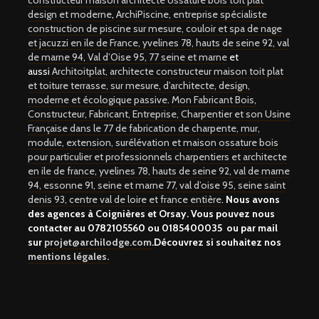
constructeur maison architecte ossature bois toit plat
design et moderne
,
ArchiPiscine, entreprise spécialiste
construction de piscine sur mesure, couloir et spa de nage
et jacuzzi en ile de France, yvelines 78, hauts de seine 92, val
de marne 94, Val d’Oise 95, 77 seine et marne
et
aussi
Architoitplat, architecte constructeur maison toit plat
et toiture terrasse, sur mesure, d’architecte, design,
moderne et écologique passive
.
Mon Fabricant Bois,
Constructeur, Fabricant, Entreprise, Charpentier et son Usine
Française dans le 77 de fabrication de charpente, mur,
module, extension, surélévation et maison ossature bois
pour particulier et professionnels charpentiers et architecte
en ile de france, yvelines 78, hauts de seine 92, val de marne
94, essonne 91, seine et marne 77, val d’oise 95, seine saint
denis 93, centre val de loire et france entière
.
Nous avons
des agences à Coignières et Orsay. Vous pouvez nous
contacter au
0782105560 ou 0185400035
ou par mail
sur
projet@archilodge.com
.Découvrez si souhaitez nos
mentions légales.