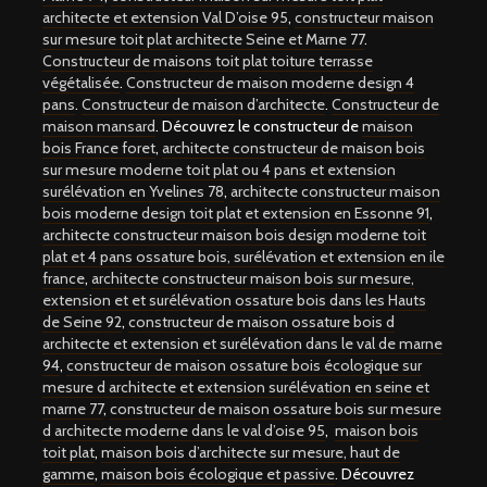
architecte et extension Val D’oise 95
,
constructeur maison
sur mesure toit plat architecte Seine et Marne 77
.
Constructeur de maisons toit plat toiture terrasse
végétalisée
.
Constructeur de maison moderne design 4
pans
.
Constructeur de maison d’architecte
.
Constructeur de
maison mansard
. Découvrez le constructeur de
maison
bois France foret
,
architecte constructeur de maison bois
sur mesure moderne toit plat ou 4 pans et extension
surélévation en Yvelines 78
,
architecte constructeur maison
bois moderne design toit plat et extension en Essonne 91
,
architecte constructeur maison bois design moderne toit
plat et 4 pans ossature bois, surélévation et extension en ile
france
,
architecte constructeur maison bois sur mesure,
extension et et surélévation ossature bois dans les Hauts
de Seine 92
,
constructeur de maison ossature bois d
architecte et extension et surélévation dans le val de marne
94
,
constructeur de maison ossature bois écologique sur
mesure d architecte et extension surélévation en seine et
marne 77
,
constructeur de maison ossature bois sur mesure
d architecte moderne dans le val d’oise 95
,
maison bois
toit plat
,
maison bois d’architecte sur mesure, haut de
gamme
,
maison bois écologique et passive
. Découvrez