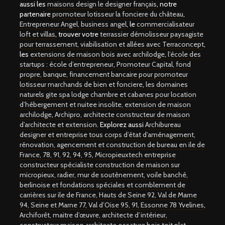
aussi les
maisons design le designer français
, notre
partenaire
promoteur lotisseur la fonciere du château
,
Entrepreneur Angel, business angel
, le
commercialisateur
loft et villas
, trouver votre
terrassier démolisseur paysagiste
pour terrassement, viabilisation et allées avec Terraconcept
,
les
extensions de maison bois avec archilodge
,
l’école des
startups : école d’entrepreneur
,
Promoteur Capital, fond
propre, banque, financement bancaire pour promoteur
lotisseur marchands de bien et fonciere
,
les domaines
naturels gite spa lodge chambre et cabanes pour location
d’hébergement et nuitee insolite,
extension de maison
archilodge
,
Archipro, architecte constructeur de maison
d’architecte et extension
. Explorez aussi
Archibureau
designer et entreprise tous corps d’état d’aménagement,
rénovation, agencement et construction de bureau en ile de
France, 78, 91, 92, 94, 95
,
Micropieuxtech entreprise
constructeur spécialiste construction de maison sur
micropieux, radier, mur de soutènement, voile banché,
berlinoise et fondations spéciales et comblement de
carrières sur ile de France, Hauts de Seine 92, Val de Marne
94, Seine et Marne 77, Val d’Oise 95, 91, Essonne 78 Yvelines
,
Archiforêt, maitre d’œuvre, architecte d’intérieur,