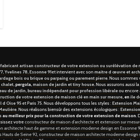
e
fabricant artisan constructeur de votre extension ou surélévation de
7, Yvelines 78, Essonne 91
et intervient avec son
maitre d œuvre et arch
ardage bois ou brique ou parpaing ou parement pierre
. Nous sommes v
 chalet
, pergola,
maison de jardin et tiny house
.
Nous assurons aussi la
eau de jardin, bureau indépendant pour profession libérale
ou encore
ruction de votre extension de maison clé en main sur mesure
, en
ile 
l d Oise 95
et Paris 75. Nous développons tous les styles :
Extension Mai
Meulière
. Nous réalisons biensûr des extensions écologiques :
Extension
s
au meilleur prix pour la construction de votre extension de maison
. 
isissez votre
constructeur de maison d’architecte et extension sur mesure
on architecte haut de gamme et extension moderne design en Essonne 9
es Hauts de Seine 92
,
constructeur de maison architecte moderne design s