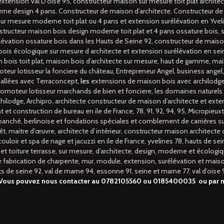
extension Val D’oise 95
,
constructeur maison sur mesure toit plat archite
rne design 4 pans
.
Constructeur de maison d’architecte
.
Constructeur d
ur mesure moderne toit plat ou 4 pans et extension surélévation en Yvel
structeur maison bois design moderne toit plat et 4 pans ossature bois, s
lévation ossature bois dans les Hauts de Seine 92
,
constructeur de maison
ois écologique sur mesure d architecte et extension surélévation en sei
 bois toit plat
,
maison bois d’architecte sur mesure, haut de gamme
,
mai
teur lotisseur la fonciere du château
,
Entrepreneur Angel, business angel
 allées avec Terraconcept
, les
extensions de maison bois avec archilodg
romoteur lotisseur marchands de bien et fonciere
,
les domaines naturels
chilodge
,
Archipro, architecte constructeur de maison d’architecte et ext
 construction de bureau en ile de France, 78, 91, 92, 94, 95
,
Micropieuxt
anché, berlinoise et fondations spéciales et comblement de carrières sur
êt, maitre d’œuvre, architecte d’intérieur, constructeur maison architecte
ouloir et spa de nage et jacuzzi en ile de France, yvelines 78, hauts de se
t et toiture terrasse, sur mesure, d’architecte, design, moderne et écologi
e fabrication de charpente, mur, module, extension, surélévation et maiso
ts de seine 92, val de marne 94, essonne 91, seine et marne 77, val d’oise 9
 Vous pouvez nous contacter au
0782105560 ou 0185400035
ou par 