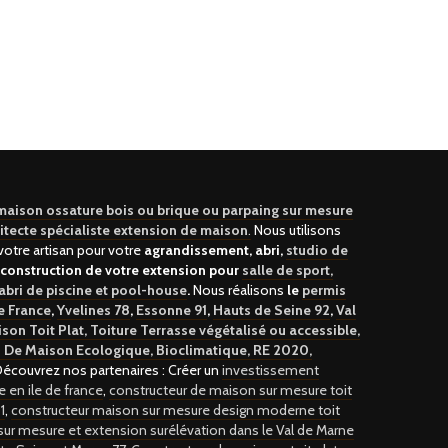
 maison ossature bois ou brique ou parpaing sur mesure
itecte spécialiste extension de maison
.
Nous utilisons
otre artisan pour votre
agrandissement, abri,
studio de
construction de votre extension pour
salle de sport,
abri de piscine et pool-house
.
Nous réalisons
le
permis
de France
,
Yvelines 78
,
Essonne 91
,
Hauts de Seine 92
,
Val
son Toit Plat, Toiture Terrasse végétalisé ou accessible,
 De Maison Ecologique, Bioclimatique, RE 2020,
Découvrez nos partenaires : Créer un
investissement
 en ile de france
,
constructeur de maison sur mesure toit
1
,
constructeur maison sur mesure design moderne toit
ur mesure et extension surélévation dans le Val de Marne