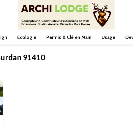
ign
Ecologie
Permis & Clé en Main
Usage
Dev
Dourdan 91410