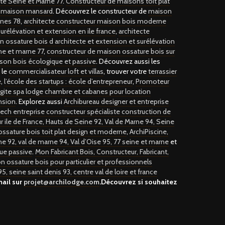
cte Seine et Marne 77
.
Constructeur de maisons toit plat
e maison mansard
. Découvrez le constructeur de
maison
ines 78
,
architecte constructeur maison bois moderne
urélévation et extension en ile france
,
architecte
 ossature bois d architecte et extension et surélévation
ne et marne 77
,
constructeur de maison ossature bois sur
son bois écologique et passive
. Découvrez aussi les
, le
commercialisateur loft et villas
, trouver votre
terrassier
e
,
l’école des startups : école d’entrepreneur
,
Promoteur
 gite spa lodge chambre et cabanes pour location
ension
. Explorez aussi
Archibureau designer et entreprise
ech entreprise constructeur spécialiste construction de
 ile de France, Hauts de Seine 92, Val de Marne 94, Seine
 ossature bois toit plat design et moderne
,
ArchiPiscine,
ine 92, val de marne 94, Val d’Oise 95, 77 seine et marne
et
que passive
.
Mon Fabricant Bois, Constructeur, Fabricant,
n ossature bois pour particulier et professionnels
5, seine saint denis 93, centre val de loire et france
mail sur
projet@archilodge.com
.Découvrez si souhaitez