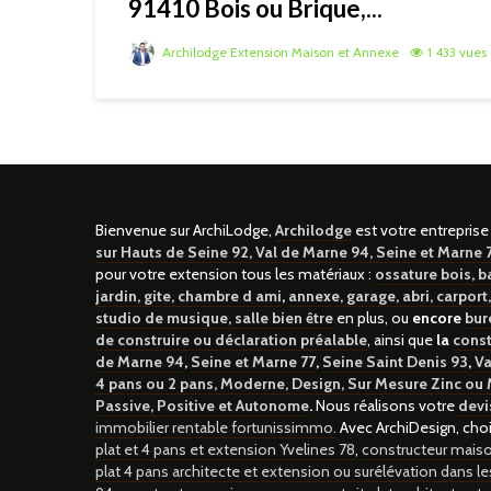
91410 Bois ou Brique,...
Archilodge Extension Maison et Annexe
1 433 vues
Bienvenue sur ArchiLodge,
Archilodge
est votre entrepris
sur Hauts de Seine 92, Val de Marne 94, Seine et Marne 7
pour votre extension tous les matériaux :
ossature bois, b
jardin, gite, chambre d ami
,
annexe, garage, abri, carport,
studio de musique, salle bien être
en plus, ou
encore
bur
de construire ou déclaration préalable
, ainsi que
la
const
de Marne 94
,
Seine et Marne 77
,
Seine Saint Denis 93
,
Va
4 pans ou 2 pans, Moderne, Design, Sur Mesure Zinc ou 
Passive, Positive et Autonome
.
Nous réalisons votre
devi
immobilier rentable fortunissimmo.
Avec ArchiDesign, cho
plat et 4 pans et extension Yvelines 78
,
constructeur mais
plat 4 pans architecte et extension ou surélévation dans l