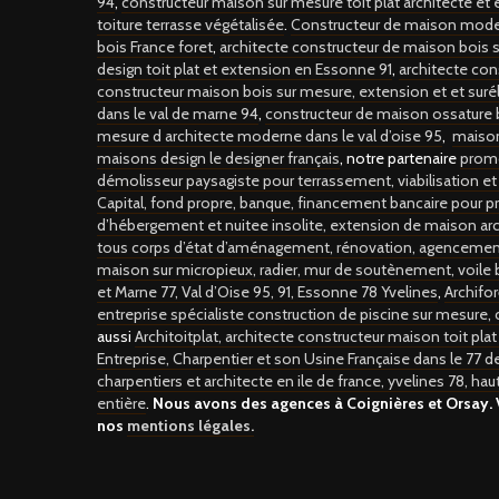
94
,
constructeur maison sur mesure toit plat architecte et 
toiture terrasse végétalisée
.
Constructeur de maison mode
bois France foret
,
architecte constructeur de maison bois s
design toit plat et extension en Essonne 91
,
architecte con
constructeur maison bois sur mesure, extension et et suré
dans le val de marne 94
,
constructeur de maison ossature b
mesure d architecte moderne dans le val d’oise 95
,
maison
maisons design le designer français
, notre partenaire
promo
démolisseur paysagiste pour terrassement, viabilisation et
Capital, fond propre, banque, financement bancaire pour p
d’hébergement et nuitee insolite,
extension de maison ar
tous corps d’état d’aménagement, rénovation, agencement et
maison sur micropieux, radier, mur de soutènement, voile b
et Marne 77, Val d’Oise 95, 91, Essonne 78 Yvelines
,
Archifor
entreprise spécialiste construction de piscine sur mesure, c
aussi
Architoitplat, architecte constructeur maison toit pla
Entreprise, Charpentier et son Usine Française dans le 77 d
charpentiers et architecte en ile de france, yvelines 78, hau
entière
.
Nous avons des agences à Coignières et Orsay.
nos
mentions légales.