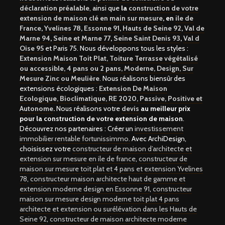
déclaration préalable
, ainsi que
la
construction de votre
extension de maison clé en main sur mesure
, en
ile de
France
,
Yvelines 78
,
Essonne 91
,
Hauts de Seine 92
,
Val de
Marne 94
,
Seine et Marne 77
,
Seine Saint Denis 93
,
Val d
Oise 95
et Paris 75. Nous développons tous les styles :
Extension Maison Toit Plat, Toiture Terrasse végétalisé
ou accessible, 4 pans ou 2 pans, Moderne, Design, Sur
Mesure Zinc ou Meulière
. Nous réalisons biensûr des
extensions écologiques :
Extension De Maison
Ecologique, Bioclimatique, RE 2020, Passive, Positive et
Autonome
.
Nous réalisons votre
devis
au meilleur prix
pour la construction de votre extension de maison
.
Découvrez nos partenaires : Créer un
investissement
immobilier rentable fortunissimmo.
Avec ArchiDesign,
choisissez votre
constructeur de maison d’architecte et
extension sur mesure en ile de france
,
constructeur de
maison sur mesure toit plat et 4 pans et extension Yvelines
78
,
constructeur maison architecte haut de gamme et
extension moderne design en Essonne 91
,
constructeur
maison sur mesure design moderne toit plat 4 pans
architecte et extension ou surélévation dans les Hauts de
Seine 92
,
constructeur de maison architecte moderne