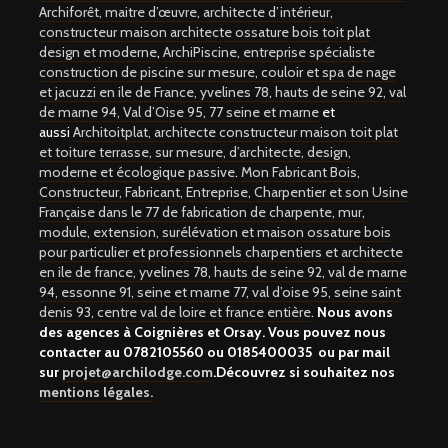
Archiforêt, maitre d’œuvre, architecte d’intérieur,
constructeur maison architecte ossature bois toit plat
design et moderne
,
ArchiPiscine, entreprise spécialiste
construction de piscine sur mesure, couloir et spa de nage
et jacuzzi en ile de France, yvelines 78, hauts de seine 92, val
de marne 94, Val d’Oise 95, 77 seine et marne
et
aussi
Architoitplat, architecte constructeur maison toit plat
et toiture terrasse, sur mesure, d’architecte, design,
moderne et écologique passive
.
Mon Fabricant Bois,
Constructeur, Fabricant, Entreprise, Charpentier et son Usine
Française dans le 77 de fabrication de charpente, mur,
module, extension, surélévation et maison ossature bois
pour particulier et professionnels charpentiers et architecte
en ile de france, yvelines 78, hauts de seine 92, val de marne
94, essonne 91, seine et marne 77, val d’oise 95, seine saint
denis 93, centre val de loire et france entière
.
Nous avons
des agences à Coignières et Orsay. Vous pouvez nous
contacter au
0782105560 ou 0185400035
ou par mail
sur
projet@archilodge.com
.Découvrez si souhaitez nos
mentions légales.