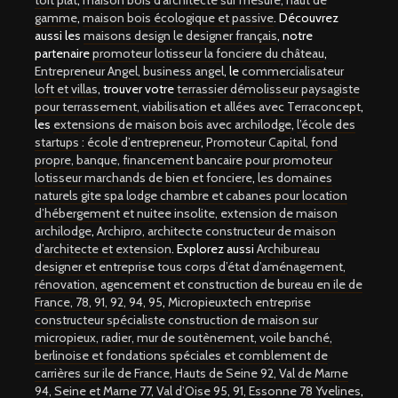
toit plat
,
maison bois d’architecte sur mesure, haut de
gamme
,
maison bois écologique et passive
. Découvrez
aussi les
maisons design le designer français
, notre
partenaire
promoteur lotisseur la fonciere du château
,
Entrepreneur Angel, business angel
, le
commercialisateur
loft et villas
, trouver votre
terrassier démolisseur paysagiste
pour terrassement, viabilisation et allées avec Terraconcept
,
les
extensions de maison bois avec archilodge
,
l’école des
startups : école d’entrepreneur
,
Promoteur Capital, fond
propre, banque, financement bancaire pour promoteur
lotisseur marchands de bien et fonciere
,
les domaines
naturels gite spa lodge chambre et cabanes pour location
d’hébergement et nuitee insolite,
extension de maison
archilodge
,
Archipro, architecte constructeur de maison
d’architecte et extension
. Explorez aussi
Archibureau
designer et entreprise tous corps d’état d’aménagement,
rénovation, agencement et construction de bureau en ile de
France, 78, 91, 92, 94, 95
,
Micropieuxtech entreprise
constructeur spécialiste construction de maison sur
micropieux, radier, mur de soutènement, voile banché,
berlinoise et fondations spéciales et comblement de
carrières sur ile de France, Hauts de Seine 92, Val de Marne
94, Seine et Marne 77, Val d’Oise 95, 91, Essonne 78 Yvelines
,