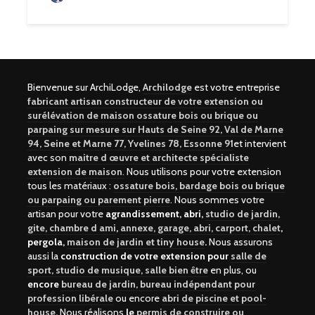
Bienvenue sur ArchiLodge,
Archilodge
est votre entreprise
fabricant artisan constructeur de votre extension ou
surélévation de maison ossature bois ou brique ou
parpaing sur mesure sur Hauts de Seine 92, Val de Marne
94, Seine et Marne 77, Yvelines 78, Essonne 91
et intervient
avec son
maitre d œuvre et architecte spécialiste
extension de maison
.
Nous utilisons pour votre extension
tous les matériaux :
ossature bois, bardage bois ou brique
ou parpaing ou parement pierre
. Nous sommes votre
artisan pour votre
agrandissement, abri,
studio de jardin,
gite, chambre d ami
,
annexe, garage, abri, carport, chalet
,
pergola,
maison de jardin et tiny house
.
Nous assurons
aussi la
construction de votre extension pour
salle de
sport, studio de musique, salle bien être
en plus, ou
encore
bureau de jardin, bureau indépendant pour
profession libérale
ou encore
abri de piscine et pool-
house
.
Nous réalisons
le
permis de construire ou