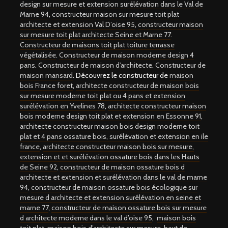
design sur mesure et extension surélévation dans le Val de
Marne 94
,
constructeur maison sur mesure toit plat
architecte et extension Val D’oise 95
,
constructeur maison
sur mesure toit plat architecte Seine et Marne 77
.
Constructeur de maisons toit plat toiture terrasse
végétalisée
.
Constructeur de maison moderne design 4
pans
.
Constructeur de maison d’architecte
.
Constructeur de
maison mansard
. Découvrez le constructeur de
maison
bois France foret
,
architecte constructeur de maison bois
sur mesure moderne toit plat ou 4 pans et extension
surélévation en Yvelines 78
,
architecte constructeur maison
bois moderne design toit plat et extension en Essonne 91
,
architecte constructeur maison bois design moderne toit
plat et 4 pans ossature bois, surélévation et extension en ile
france
,
architecte constructeur maison bois sur mesure,
extension et et surélévation ossature bois dans les Hauts
de Seine 92
,
constructeur de maison ossature bois d
architecte et extension et surélévation dans le val de marne
94
,
constructeur de maison ossature bois écologique sur
mesure d architecte et extension surélévation en seine et
marne 77
,
constructeur de maison ossature bois sur mesure
d architecte moderne dans le val d’oise 95
,
maison bois