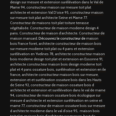
design sur mesure et extension surélévation dans le Val de
Marne 94
,
constructeur maison sur mesure toit plat
architecte et extension Val D’oise 95
,
constructeur maison
sur mesure toit plat architecte Seine et Marne 77
.
Constructeur de maisons toit plat toiture terrasse
végétalisée
.
Constructeur de maison moderne design 4
pans
.
Constructeur de maison d’architecte
.
Constructeur de
maison mansard
. Découvrez le constructeur de
maison
bois France foret
,
architecte constructeur de maison bois
sur mesure moderne toit plat ou 4 pans et extension
surélévation en Yvelines 78
,
architecte constructeur maison
bois moderne design toit plat et extension en Essonne 91
,
architecte constructeur maison bois design moderne toit
plat et 4 pans ossature bois, surélévation et extension en ile
france
,
architecte constructeur maison bois sur mesure,
extension et et surélévation ossature bois dans les Hauts
de Seine 92
,
constructeur de maison ossature bois d
architecte et extension et surélévation dans le val de marne
94
,
constructeur de maison ossature bois écologique sur
mesure d architecte et extension surélévation en seine et
marne 77
,
constructeur de maison ossature bois sur mesure
d architecte moderne dans le val d’oise 95
,
maison bois