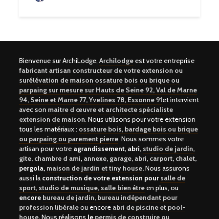
Bienvenue sur ArchiLodge,
Archilodge
est votre entreprise
fabricant artisan constructeur de votre extension ou
surélévation de maison ossature bois ou brique ou
parpaing sur mesure sur Hauts de Seine 92, Val de Marne
94, Seine et Marne 77, Yvelines 78, Essonne 91
et intervient
avec son
maitre d œuvre et architecte spécialiste
extension de maison
.
Nous utilisons pour votre extension
tous les matériaux :
ossature bois, bardage bois ou brique
ou parpaing ou parement pierre
. Nous sommes votre
artisan pour votre
agrandissement, abri,
studio de jardin,
gite, chambre d ami
,
annexe, garage, abri, carport, chalet
,
pergola,
maison de jardin et tiny house
.
Nous assurons
aussi la
construction de votre extension pour
salle de
sport, studio de musique, salle bien être
en plus, ou
encore
bureau de jardin, bureau indépendant pour
profession libérale
ou encore
abri de piscine et pool-
house
.
Nous réalisons
le
permis de construire ou