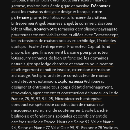
toit plat
,
maison bois d’architecte sur mesure, haut de
gamme
,
maison bois écologique et passive
. Découvrez
aussi les
maisons design le designer français
, notre
partenaire
promoteur lotisseur la fonciere du château
,
Entrepreneur Angel, business angel
, le
commercialisateur
loft et villas
, trouver votre
terrassier démolisseur paysagiste
pour terrassement, viabilisation et allées avec Terraconcept
,
les
extensions de maison bois avec archilodge
,
l’école des
startups : école d’entrepreneur
,
Promoteur Capital, fond
propre, banque, financement bancaire pour promoteur
lotisseur marchands de bien et fonciere
,
les domaines
naturels gite spa lodge chambre et cabanes pour location
d’hébergement et nuitee insolite,
extension de maison
archilodge
,
Archipro, architecte constructeur de maison
d’architecte et extension
. Explorez aussi
Archibureau
designer et entreprise tous corps d’état d’aménagement,
rénovation, agencement et construction de bureau en ile de
France, 78, 91, 92, 94, 95
,
Micropieuxtech entreprise
constructeur spécialiste construction de maison sur
micropieux, radier, mur de soutènement, voile banché,
berlinoise et fondations spéciales et comblement de
carrières sur ile de France, Hauts de Seine 92, Val de Marne
94, Seine et Marne 77, Val d’Oise 95, 91, Essonne 78 Yvelines
,