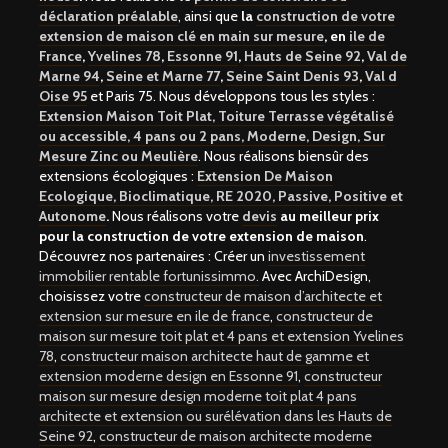
déclaration préalable
, ainsi que
la
construction de votre
extension de maison clé en main sur mesure
, en
ile de
France
,
Yvelines 78
,
Essonne 91
,
Hauts de Seine 92
,
Val de
Marne 94
,
Seine et Marne 77
,
Seine Saint Denis 93
,
Val d
Oise 95
et Paris 75. Nous développons tous les styles :
Extension Maison Toit Plat, Toiture Terrasse végétalisé
ou accessible, 4 pans ou 2 pans, Moderne, Design, Sur
Mesure Zinc ou Meulière
. Nous réalisons biensûr des
extensions écologiques :
Extension De Maison
Ecologique, Bioclimatique, RE 2020, Passive, Positive et
Autonome
.
Nous réalisons votre
devis
au meilleur prix
pour la construction de votre extension de maison
.
Découvrez nos partenaires : Créer un
investissement
immobilier rentable fortunissimmo.
Avec ArchiDesign,
choisissez votre
constructeur de maison d’architecte et
extension sur mesure en ile de france
,
constructeur de
maison sur mesure toit plat et 4 pans et extension Yvelines
78
,
constructeur maison architecte haut de gamme et
extension moderne design en Essonne 91
,
constructeur
maison sur mesure design moderne toit plat 4 pans
architecte et extension ou surélévation dans les Hauts de
Seine 92
,
constructeur de maison architecte moderne