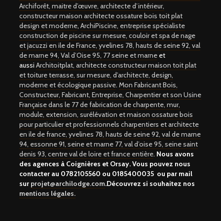
Archiforêt, maitre d’œuvre, architecte d’intérieur,
constructeur maison architecte ossature bois toit plat
design et moderne
,
ArchiPiscine, entreprise spécialiste
construction de piscine sur mesure, couloir et spa de nage
et jacuzzi en ile de France, yvelines 78, hauts de seine 92, val
de marne 94, Val d’Oise 95, 77 seine et marne
et
aussi
Architoitplat, architecte constructeur maison toit plat
et toiture terrasse, sur mesure, d’architecte, design,
moderne et écologique passive
.
Mon Fabricant Bois,
Constructeur, Fabricant, Entreprise, Charpentier et son Usine
Française dans le 77 de fabrication de charpente, mur,
module, extension, surélévation et maison ossature bois
pour particulier et professionnels charpentiers et architecte
en ile de france, yvelines 78, hauts de seine 92, val de marne
94, essonne 91, seine et marne 77, val d’oise 95, seine saint
denis 93, centre val de loire et france entière
.
Nous avons
des agences à Coignières et Orsay. Vous pouvez nous
contacter au
0782105560 ou 0185400035
ou par mail
sur
projet@archilodge.com
.Découvrez si souhaitez nos
mentions légales.