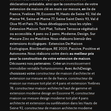
déclaration préalable
, ainsi que
la
construction de votre
extension de maison clé en main sur mesure
, en
ile de
France
,
Yvelines 78
,
Essonne 91
,
Hauts de Seine 92
,
Val de
Marne 94
,
Seine et Marne 77
,
Seine Saint Denis 93
,
Val d
Oise 95
et Paris 75. Nous développons tous les styles :
Extension Maison Toit Plat, Toiture Terrasse végétalisé
ou accessible, 4 pans ou 2 pans, Moderne, Design, Sur
Mesure Zinc ou Meulière
. Nous réalisons biensûr des
extensions écologiques :
Extension De Maison
Ecologique, Bioclimatique, RE 2020, Passive, Positive et
Autonome
.
Nous réalisons votre
devis
au meilleur prix
pour la construction de votre extension de maison
.
Découvrez nos partenaires : Créer un
investissement
immobilier rentable fortunissimmo.
Avec ArchiDesign,
choisissez votre
constructeur de maison d’architecte et
extension sur mesure en ile de france
,
constructeur de
maison sur mesure toit plat et 4 pans et extension Yvelines
78
,
constructeur maison architecte haut de gamme et
extension moderne design en Essonne 91
,
constructeur
maison sur mesure design moderne toit plat 4 pans
architecte et extension ou surélévation dans les Hauts de
Seine 92
,
constructeur de maison architecte moderne