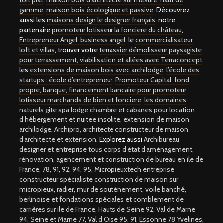
toit plat
,
maison bois d’architecte sur mesure, haut de
gamme
,
maison bois écologique et passive
. Découvrez
aussi les
maisons design le designer français
, notre
partenaire
promoteur lotisseur la fonciere du château
,
Entrepreneur Angel, business angel
, le
commercialisateur
loft et villas
, trouver votre
terrassier démolisseur paysagiste
pour terrassement, viabilisation et allées avec Terraconcept
,
les
extensions de maison bois avec archilodge
,
l’école des
startups : école d’entrepreneur
,
Promoteur Capital, fond
propre, banque, financement bancaire pour promoteur
lotisseur marchands de bien et fonciere
,
les domaines
naturels gite spa lodge chambre et cabanes pour location
d’hébergement et nuitee insolite,
extension de maison
archilodge
,
Archipro, architecte constructeur de maison
d’architecte et extension
. Explorez aussi
Archibureau
designer et entreprise tous corps d’état d’aménagement,
rénovation, agencement et construction de bureau en ile de
France, 78, 91, 92, 94, 95
,
Micropieuxtech entreprise
constructeur spécialiste construction de maison sur
micropieux, radier, mur de soutènement, voile banché,
berlinoise et fondations spéciales et comblement de
carrières sur ile de France, Hauts de Seine 92, Val de Marne
94, Seine et Marne 77, Val d’Oise 95, 91, Essonne 78 Yvelines
,