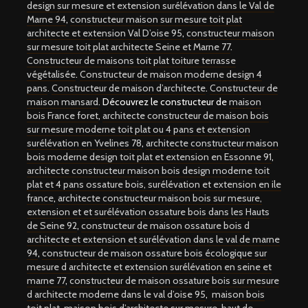
design sur mesure et extension surélévation dans le Val de
Marne 94
,
constructeur maison sur mesure toit plat
architecte et extension Val D’oise 95
,
constructeur maison
sur mesure toit plat architecte Seine et Marne 77
.
Constructeur de maisons toit plat toiture terrasse
végétalisée
.
Constructeur de maison moderne design 4
pans
.
Constructeur de maison d’architecte
.
Constructeur de
maison mansard
. Découvrez le constructeur de
maison
bois France foret
,
architecte constructeur de maison bois
sur mesure moderne toit plat ou 4 pans et extension
surélévation en Yvelines 78
,
architecte constructeur maison
bois moderne design toit plat et extension en Essonne 91
,
architecte constructeur maison bois design moderne toit
plat et 4 pans ossature bois, surélévation et extension en ile
france
,
architecte constructeur maison bois sur mesure,
extension et et surélévation ossature bois dans les Hauts
de Seine 92
,
constructeur de maison ossature bois d
architecte et extension et surélévation dans le val de marne
94
,
constructeur de maison ossature bois écologique sur
mesure d architecte et extension surélévation en seine et
marne 77
,
constructeur de maison ossature bois sur mesure
d architecte moderne dans le val d’oise 95
,
maison bois