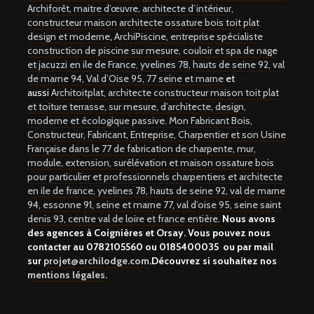
Archiforêt, maitre d’œuvre, architecte d’intérieur,
constructeur maison architecte ossature bois toit plat
design et moderne
,
ArchiPiscine, entreprise spécialiste
construction de piscine sur mesure, couloir et spa de nage
et jacuzzi en ile de France, yvelines 78, hauts de seine 92, val
de marne 94, Val d’Oise 95, 77 seine et marne
et
aussi
Architoitplat, architecte constructeur maison toit plat
et toiture terrasse, sur mesure, d’architecte, design,
moderne et écologique passive
.
Mon Fabricant Bois,
Constructeur, Fabricant, Entreprise, Charpentier et son Usine
Française dans le 77 de fabrication de charpente, mur,
module, extension, surélévation et maison ossature bois
pour particulier et professionnels charpentiers et architecte
en ile de france, yvelines 78, hauts de seine 92, val de marne
94, essonne 91, seine et marne 77, val d’oise 95, seine saint
denis 93, centre val de loire et france entière
.
Nous avons
des agences à Coignières et Orsay. Vous pouvez nous
contacter au
0782105560 ou 0185400035
ou par mail
sur
projet@archilodge.com
.Découvrez si souhaitez nos
mentions légales.