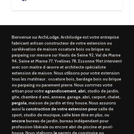
Bienvenue sur ArchiLodge,
Archilodge
est votre entreprise
fabricant artisan constructeur de votre extension ou
surélévation de maison ossature bois ou brique ou
parpaing sur mesure sur Hauts de Seine 92, Val de Marne
94, Seine et Marne 77, Yvelines 78, Essonne 91
et intervient
avec son
maitre d œuvre et architecte spécialiste
extension de maison
.
Nous utilisons pour votre extension
tous les matériaux :
ossature bois, bardage bois ou brique
ou parpaing ou parement pierre
. Nous sommes votre
artisan pour votre
agrandissement, abri,
studio de jardin,
gite, chambre d ami
,
annexe, garage, abri, carport, chalet
,
pergola,
maison de jardin et tiny house
.
Nous assurons
aussi la
construction de votre extension pour
salle de
sport, studio de musique, salle bien être
en plus, ou
encore
bureau de jardin, bureau indépendant pour
profession libérale
ou encore
abri de piscine et pool-
house
.
Nous réalisons
le
permis de construire ou