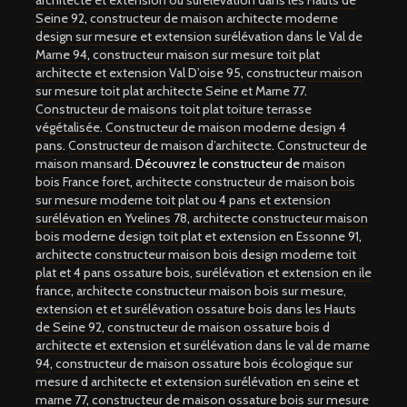
architecte et extension ou surélévation dans les Hauts de
Seine 92
,
constructeur de maison architecte moderne
design sur mesure et extension surélévation dans le Val de
Marne 94
,
constructeur maison sur mesure toit plat
architecte et extension Val D’oise 95
,
constructeur maison
sur mesure toit plat architecte Seine et Marne 77
.
Constructeur de maisons toit plat toiture terrasse
végétalisée
.
Constructeur de maison moderne design 4
pans
.
Constructeur de maison d’architecte
.
Constructeur de
maison mansard
. Découvrez le constructeur de
maison
bois France foret
,
architecte constructeur de maison bois
sur mesure moderne toit plat ou 4 pans et extension
surélévation en Yvelines 78
,
architecte constructeur maison
bois moderne design toit plat et extension en Essonne 91
,
architecte constructeur maison bois design moderne toit
plat et 4 pans ossature bois, surélévation et extension en ile
france
,
architecte constructeur maison bois sur mesure,
extension et et surélévation ossature bois dans les Hauts
de Seine 92
,
constructeur de maison ossature bois d
architecte et extension et surélévation dans le val de marne
94
,
constructeur de maison ossature bois écologique sur
mesure d architecte et extension surélévation en seine et
marne 77
,
constructeur de maison ossature bois sur mesure