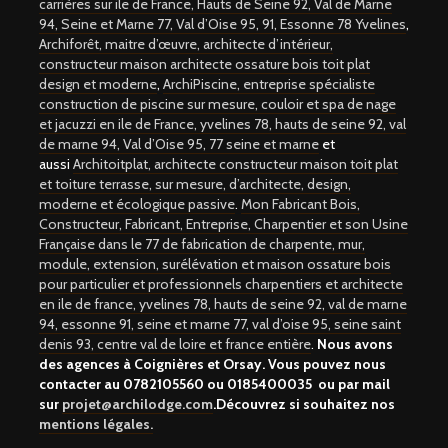
carrières sur ile de France, Hauts de Seine 92, Val de Marne
94, Seine et Marne 77, Val d’Oise 95, 91, Essonne 78 Yvelines
,
Archiforêt, maitre d’œuvre, architecte d’intérieur,
constructeur maison architecte ossature bois toit plat
design et moderne
,
ArchiPiscine, entreprise spécialiste
construction de piscine sur mesure, couloir et spa de nage
et jacuzzi en ile de France, yvelines 78, hauts de seine 92, val
de marne 94, Val d’Oise 95, 77 seine et marne
et
aussi
Architoitplat, architecte constructeur maison toit plat
et toiture terrasse, sur mesure, d’architecte, design,
moderne et écologique passive
.
Mon Fabricant Bois,
Constructeur, Fabricant, Entreprise, Charpentier et son Usine
Française dans le 77 de fabrication de charpente, mur,
module, extension, surélévation et maison ossature bois
pour particulier et professionnels charpentiers et architecte
en ile de france, yvelines 78, hauts de seine 92, val de marne
94, essonne 91, seine et marne 77, val d’oise 95, seine saint
denis 93, centre val de loire et france entière
.
Nous avons
des agences à Coignières et Orsay. Vous pouvez nous
contacter au
0782105560 ou 0185400035
ou par mail
sur
projet@archilodge.com
.Découvrez si souhaitez nos
mentions légales.