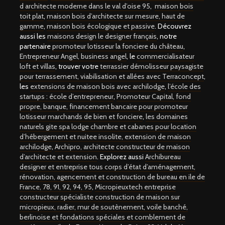
d architecte moderne dans le val d’oise 95
,
maison bois
toit plat
,
maison bois d’architecte sur mesure, haut de
gamme
,
maison bois écologique et passive
. Découvrez
aussi les
maisons design le designer français
, notre
partenaire
promoteur lotisseur la fonciere du château
,
Entrepreneur Angel, business angel
, le
commercialisateur
loft et villas
, trouver votre
terrassier démolisseur paysagiste
pour terrassement, viabilisation et allées avec Terraconcept
,
les
extensions de maison bois avec archilodge
,
l’école des
startups : école d’entrepreneur
,
Promoteur Capital, fond
propre, banque, financement bancaire pour promoteur
lotisseur marchands de bien et fonciere
,
les domaines
naturels gite spa lodge chambre et cabanes pour location
d’hébergement et nuitee insolite,
extension de maison
archilodge
,
Archipro, architecte constructeur de maison
d’architecte et extension
. Explorez aussi
Archibureau
designer et entreprise tous corps d’état d’aménagement,
rénovation, agencement et construction de bureau en ile de
France, 78, 91, 92, 94, 95
,
Micropieuxtech entreprise
constructeur spécialiste construction de maison sur
micropieux, radier, mur de soutènement, voile banché,
berlinoise et fondations spéciales et comblement de