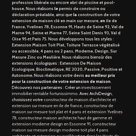
profession libérale
ou encore
abri de piscine et pool-
house
.
Nous réalisons
le
permis de construire ou
déclaration préalable
, ainsi que
la
construction de votre
extension de maison clé en main sur mesure
, en
ile de
France
,
Yvelines 78
,
Essonne 91
,
Hauts de Seine 92
,
Val de
Marne 94
,
Seine et Marne 77
,
Seine Saint Denis 93
,
Val d
Oise 95
et Paris 75. Nous développons tous les styles :
Extension Maison Toit Plat, Toiture Terrasse végétalisé
ou accessible, 4 pans ou 2 pans, Moderne, Design, Sur
Mesure Zinc ou Meulière
. Nous réalisons biensûr des
extensions écologiques :
Extension De Maison
Ecologique, Bioclimatique, RE 2020, Passive, Positive et
Autonome
.
Nous réalisons votre
devis
au meilleur prix
pour la construction de votre extension de maison
.
Découvrez nos partenaires : Créer un
investissement
immobilier rentable fortunissimmo.
Avec ArchiDesign,
choisissez votre
constructeur de maison d’architecte et
extension sur mesure en ile de france
,
constructeur de
maison sur mesure toit plat et 4 pans et extension Yvelines
78
,
constructeur maison architecte haut de gamme et
extension moderne design en Essonne 91
,
constructeur
maison sur mesure design moderne toit plat 4 pans