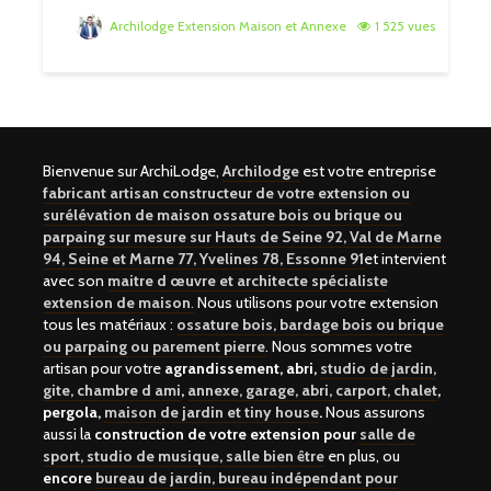
Archilodge Extension Maison et Annexe
1 525 vues
Bienvenue sur ArchiLodge,
Archilodge
est votre entreprise
fabricant artisan constructeur de votre extension ou
surélévation de maison ossature bois ou brique ou
parpaing sur mesure sur Hauts de Seine 92, Val de Marne
94, Seine et Marne 77, Yvelines 78, Essonne 91
et intervient
avec son
maitre d œuvre et architecte spécialiste
extension de maison
.
Nous utilisons pour votre extension
tous les matériaux :
ossature bois, bardage bois ou brique
ou parpaing ou parement pierre
. Nous sommes votre
artisan pour votre
agrandissement, abri,
studio de jardin,
gite, chambre d ami
,
annexe, garage, abri, carport, chalet
,
pergola,
maison de jardin et tiny house
.
Nous assurons
aussi la
construction de votre extension pour
salle de
sport, studio de musique, salle bien être
en plus, ou
encore
bureau de jardin, bureau indépendant pour