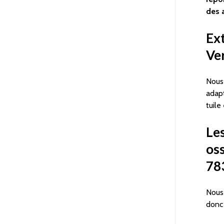
des 
Ext
Ve
Nous
adapt
tuile
Le
oss
78
Nous 
donc 