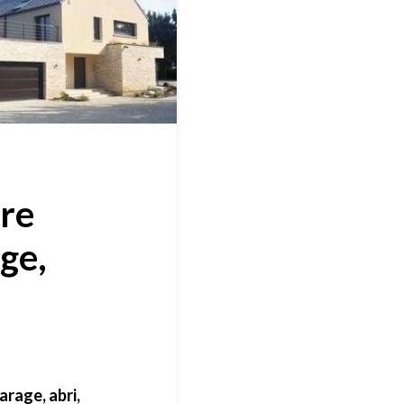
ère
ge,
rage, abri,