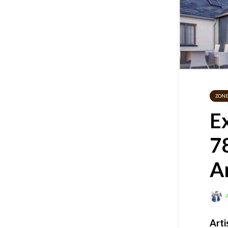
ZON
E
7
A
A
Arti