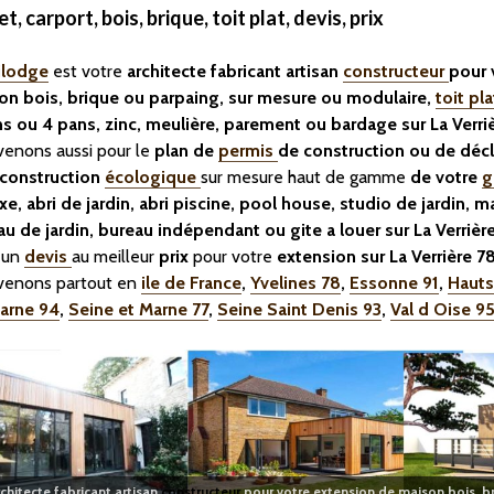
et, carport, bois, brique, toit plat, devis, prix
ilodge
est votre
architecte fabricant artisan
constructeur
pour 
on bois, brique ou parpaing, sur mesure ou modulaire,
toit pla
ns ou 4 pans, zinc, meulière, parement ou bardage sur La Verr
venons aussi pour le
plan de
permis
de construction ou de décl
a construction
écologique
sur mesure haut de gamme
de votre
g
e, abri de jardin, abri piscine, pool house, studio de jardin, m
u de jardin, bureau indépendant ou gite a louer sur La Verrièr
 un
devis
au meilleur
prix
pour votre
extension sur La Verrière 
rvenons partout en
ile de France
,
Yvelines 78
,
Essonne 91
,
Hauts
arne 94
,
Seine et Marne 77
,
Seine Saint Denis 93
,
Val d Oise 9
chitecte fabricant artisan
constructeur
pour votre extension de maison bois, b