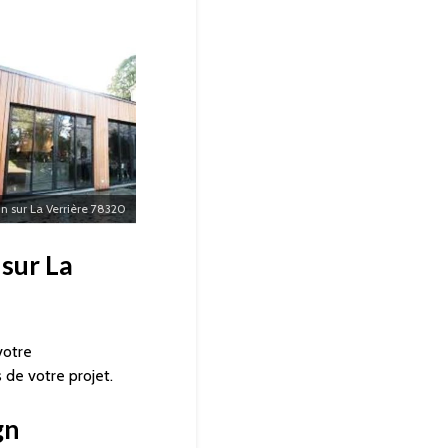
n sur La Verrière 78320
 sur La
votre
de votre projet.
gn