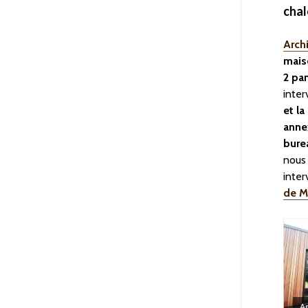
chal
Arch
mais
2 pa
inter
et l
annex
burea
nous
inte
de M
Ar