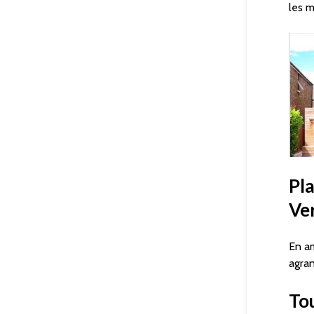
les m
Pl
Ve
En a
agran
Tou