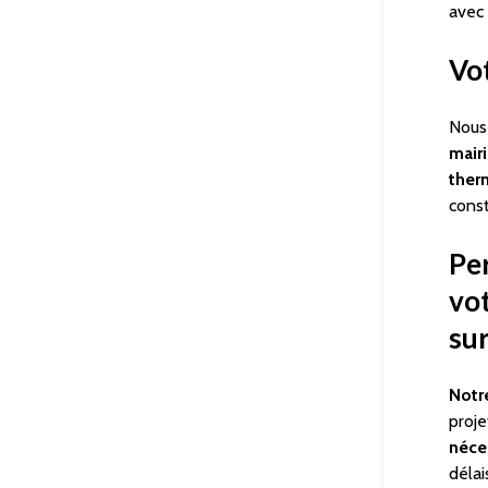
avec
Vot
Nous
mair
ther
const
Per
vot
su
Notr
proje
néce
délai