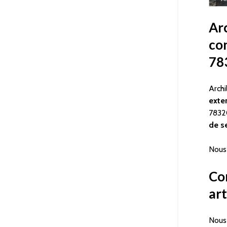
Ar
co
78
Archi
exte
7832
de s
Nous 
Con
art
Nous 