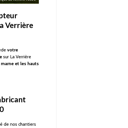
pteur
a Verrière
ede
votre
e
sur La Verrière
t marne et les hauts
abricant
20
é de nos chantiers