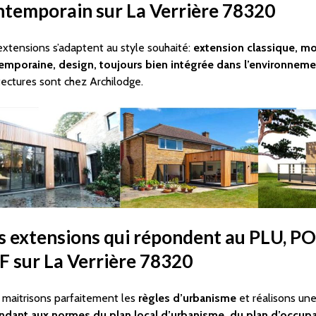
ntemporain sur La Verrière 78320
xtensions s’adaptent au style souhaité:
extension classique, m
emporaine, design, toujours bien intégrée dans l’environneme
tectures sont chez Archilodge.
s extensions qui répondent au PLU, PO
F sur La Verrière 78320
maitrisons parfaitement les
règles d’urbanisme
et réalisons un
ndant aux normes du plan local d’urbanisme, du plan d’occupa