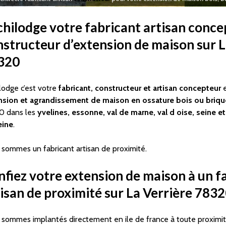
chilodge votre fabricant
artisan
conce
nstructeur d’extension de maison sur
L
320
lodge c’est votre
fabricant, constructeur et artisan concepteur
nsion et agrandissement de maison en ossature bois ou briqu
0 dans les
yvelines, essonne, val de marne, val d oise, seine e
eine
.
sommes un fabricant artisan de proximité.
fiez votre extension de maison à un f
isan de proximité
sur La Verrière 783
sommes implantés directement en ile de france à toute proximit