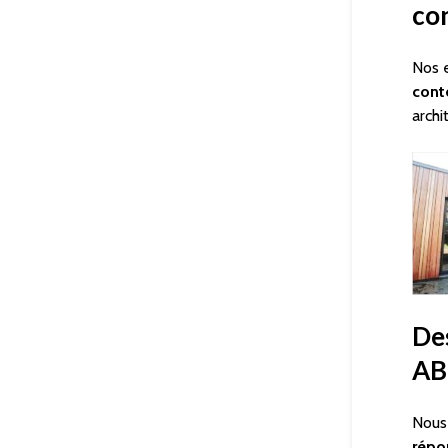
co
Nos e
cont
archi
De
AB
Nous 
répo