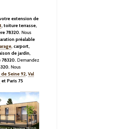
votre extension de
t
, toiture terrasse,
ière 78320.
Nous
aration préalable
arage
, carport,
aison de jardin,
e 78320.
Demandez
78320.
Nous
 de Seine 92
,
Val
5
et Paris 75
rique
La Verrière 78320