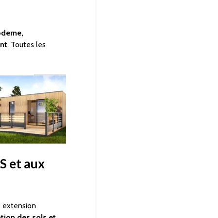
oderne,
nt
. Toutes les
S et aux
e extension
tion des sols et